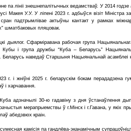
е па лініі знешнепалітычных ведамстваў. У 2014 годзе
сі Макея У.У. У ліпені 2023 г. адбыўся візіт Міністра 
 сран падтрымлівае актыўны кантакт у рамках міжнар
х” шматбаковых пляцовак.
кі дыялог. Сфарміравана рабочая група Нацыянальнага
м Кубы і група дружбы “Куба – Беларусь” Нацыянал
2 г. Беларусь наведаў Старшыня Нацыянальнай асамблеі 
23 г. і жніўні 2025 г. беларускім бокам перададзена г
ў і харчавання.
і Куба адзначылі 30-ю гадавіну з дня ўстанаўлення д
ачыстыя мерапрыемствы ў г.Мінск і г.Гавана, у якіх пры
олаў абедзвюх краін.
 сумесная камісія па гандлёва-эканамічным супрацоўніц