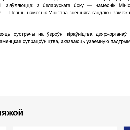
іі з'яўляюцца: з беларускага боку — намеснік Міні
оку — Першы намеснік Міністра знешняга гандлю і замеж
зяць сустрэчы на ўзроўні кіраўніцтва дзяржорганаў 
аменцкае супрацоўніцтва, аказваюць узаемную падтрым
 мяжой