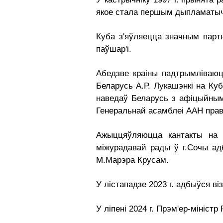
якое стала першым дыпламатычн
Куба з'яўляецца значным парт
паўшар'і.
Абедзве краіны падтрымліваюц
Беларусь А.Р. Лукашэнкі на Ку
наведаў Беларусь з афіцыйнымі в
Генеральнай асамблеі ААН прав
Ажыццяўляюцца кантакты на ў
міжурадавай рады ў г.Сочы адб
М.Марэра Крусам.
У лістападзе 2023 г. адбыўся ві
У ліпені 2024 г. Прэм'ер-мініст