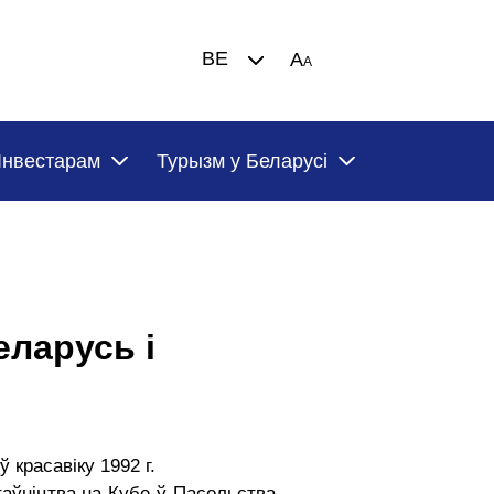
BE
A
A
Iнвестарам
Турызм у Беларусi
еларусь і
красавіку 1992 г.
таўніцтва на Кубе ў Пасольства,