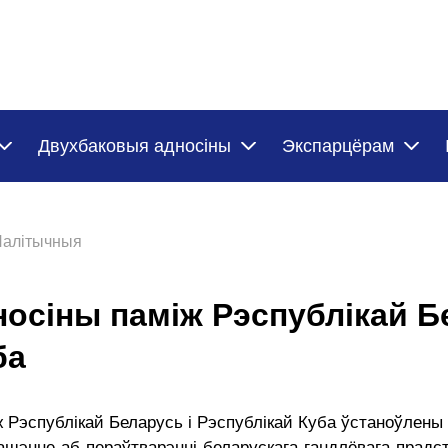
Двухбаковыя адносіны
Экспарцёрам
Палітычныя
осіны паміж Рэспублікай Б
ба
эспублікай Беларусь і Рэспублікай Куба ўстаноўлены ў 
рашэнне аб пераўтварэнні беларускага гандлёвага прадс