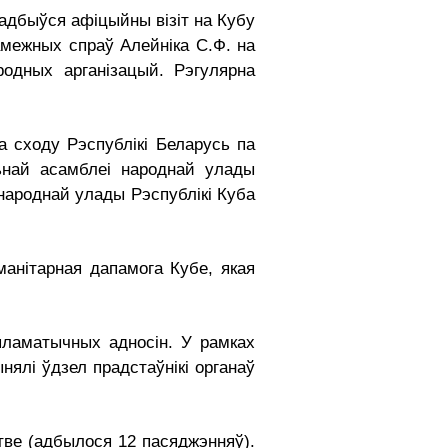
 адбыўся афіцыйны візіт на Кубу
замежных спраў Алейніка С.Ф. на
одных арганізацый. Рэгулярна
 сходу Рэспублікі Беларусь па
ьнай асамблеі народнай улады
народнай улады Рэспублікі Куба
уманітарная дапамога Кубе, якая
ыпламатычных адносін. У рамках
нялі ўдзел прадстаўнікі органаў
тве (адбылося 12 пасяджэнняў).