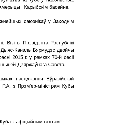
Амерыцы і Карыбскім басейне.
ажнейшых саюзнікаў у Заходнім
 Візіты Прэзідэнта Рэспублікі
М. Дыяс-Канэль Бярмудэс двойчы
асні 2015 г. у рамках 70-й сесіі
аршынёй Дзяржаўнага Савета.
амках пасяджэння Еўразійскай
 Р.А. з Прэм'ер-міністрам Кубы
у Куба з афіцыйным візітам.