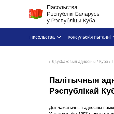
Пасольства
Рэспублікі Беларусь
у Рэспубліцы Куба
Пасольства
Консульскія пытанні
/
Двухбаковыя адносіны /
Куба /
Палітычныя адн
Рэспублікай Ку
Дыпламатычныя адносіны паміж Р
У кастрычніку 1997 г. прынята 