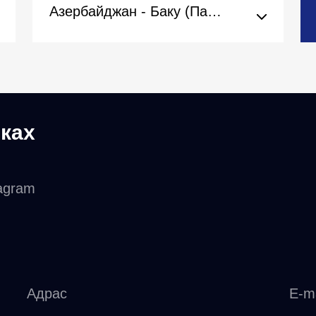
Азербайджан - Баку (Пасольства)
ках
agram
Адрас
E-ma