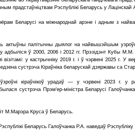
ым прадстаўніцтвам Рэспублікі Беларусь у Лацінскай 
нёрам Беларусі на міжнароднай арэне і адным з найв
ь актыўны палітычны дыялог на найвышэйшым узроўні.
бу адбыліся ў 2000, 2006 і 2012 гг. Прэзідэнт Кубы М.
ізітамі: у кастрычніку 2019 г. і ў чэрвені 2025 г. У вер
едзена сустрэча Кіраўніка беларускай дзяржавы са Ст
зроўні кіраўнікоў урадаў — у чэрвені 2023 г. у р
ылася сустрэча Прэм'ер-міністра Беларусі Галоўчанка
зіт М.Марэра Круса ў Беларусь.
р Рэспублікі Беларусь Галоўчанка Р.А. наведаў Рэспублік