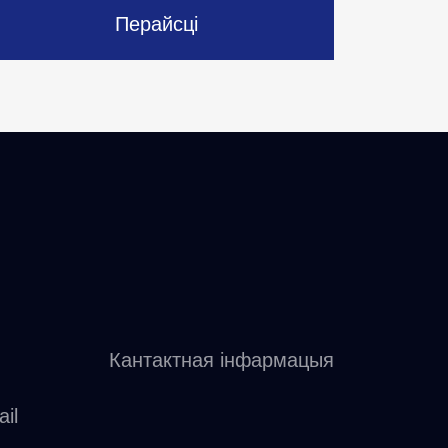
Перайсці
Кантактная інфармацыя
il