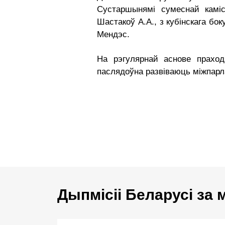
Сустаршынямі сумеснай каміс
Шастакоў А.А., з кубінскага б
Мендэс.
На рэгулярнай аснове праход
паслядоўна развіваюць міжпарл
Дыпмісіі Беларусі за