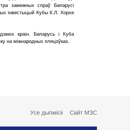
стра замежных спраў Беларусі
ных інвестыцый Кубы К.Л. Хорхе
дзвюх краін. Беларусь і Куба
ку на міжнародных пляцоўках.
Усе дыпмісіі
Сайт МЗС