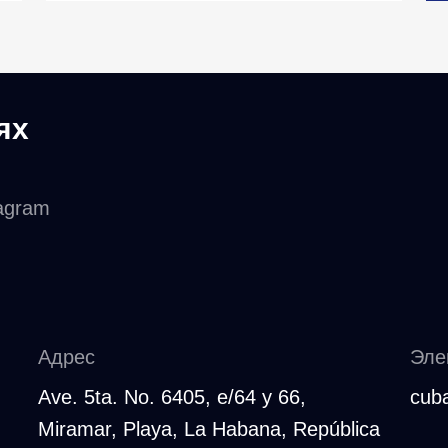
ях
agram
Адрес
Эле
Ave. 5ta. No. 6405, e/64 y 66,
cub
Miramar, Playa, La Habana, República