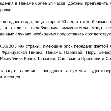
ождения в Панаме более 24 часов, должны предъявить
орадки.
 до одного года, лица старше 60 лет, а также береме
, и люди с ослабленным иммунитетом могут не 
В данных случаях необходимо предоставить соответств
АОЗ/ВОЗ как страны, имеющие риск передачи желтой л
 Французская Гвиана, Панама, Парагвай, Перу, Вене
Республики Конго, Танзании, Сан-Томе и Принсипи и С
рагуа: наличие проездного документа, удостове
и месяцев.