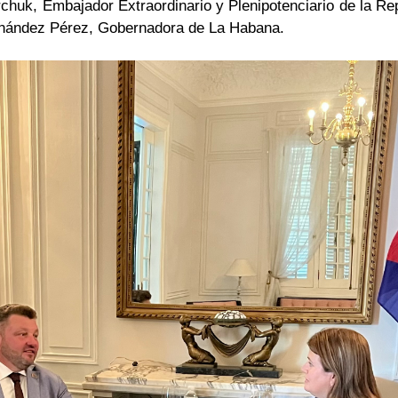
rchuk, Embajador Extraordinario y Plenipotenciario de la Re
rnández Pérez, Gobernadora de La Habana.